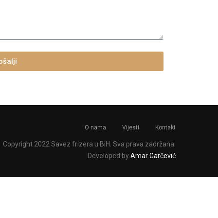
ošalji
O nama
Vijesti
Kontakt
Copyright 2022 Savez frizera u BiH. Sva prava zadržana.
Developed by
Amar Garčević