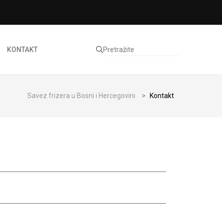
KONTAKT
Savez frizera u Bosni i Hercegovini
>
Kontakt