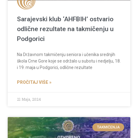
Sarajevski klub ‘AHFBIH’ ostvario
odlične rezultate na takmičenju u
Podgorici
Na Državnom takmičenju seniora i učenika srednjih
škola Crne Gore koje se održalo u subotu i nedjelju, 18.
i 19. maja u Podgorici, odlične rezultate
PROČITAJ VIŠE »
21 Maja, 2024
TAKMIČENJA