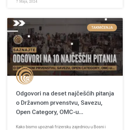
7 Maja, 2024
TAKMIČENJA
Odgovori na deset najčešćih pitanja
o Državnom prvenstvu, Savezu,
Open Category, OMC-u…
Kako bismo upoznali frizersku zajednicu u Bosni i