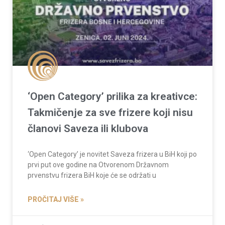
‘Open Category’ prilika za kreativce:
Takmičenje za sve frizere koji nisu
članovi Saveza ili klubova
‘Open Category’ je novitet Saveza frizera u BiH koji po
prvi put ove godine na Otvorenom Državnom
prvenstvu frizera BiH koje će se održati u
PROČITAJ VIŠE »