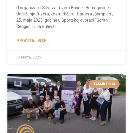
U organizaciji Saveza frizera Bosne i Hercegovine i
Udruženja frizera, kozmetičara i barbera „Šampion“,
25. maja 2025. godine u Sportskoj dvorani “Goran
Čengić”, ulica Bulevar
PROČITAJ VIŠE »
15 Marta, 2025
TAKMIČENJA