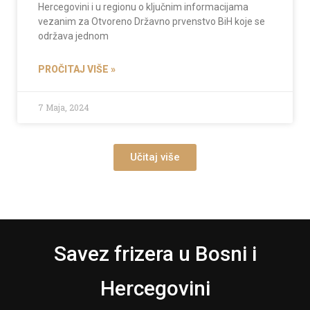
Hercegovini i u regionu o ključnim informacijama
vezanim za Otvoreno Državno prvenstvo BiH koje se
održava jednom
PROČITAJ VIŠE »
7 Maja, 2024
Učitaj više
Savez frizera u Bosni i
Hercegovini