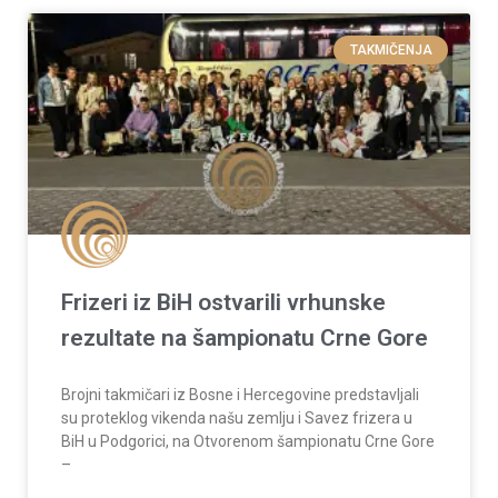
TAKMIČENJA
Frizeri iz BiH ostvarili vrhunske
rezultate na šampionatu Crne Gore
Brojni takmičari iz Bosne i Hercegovine predstavljali
su proteklog vikenda našu zemlju i Savez frizera u
BiH u Podgorici, na Otvorenom šampionatu Crne Gore
–