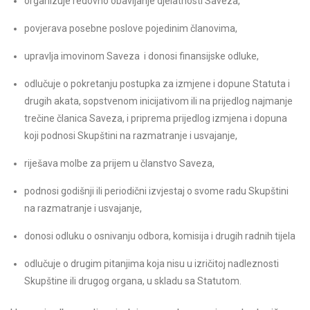
organizuje redovno obavljanje djelatnosti Saveza,
povjerava posebne poslove pojedinim članovima,
upravlja imovinom Saveza i donosi finansijske odluke,
odlučuje o pokretanju postupka za izmjene i dopune Statuta i
drugih akata, sopstvenom inicijativom ili na prijedlog najmanje
trečine članica Saveza, i priprema prijedlog izmjena i dopuna
koji podnosi Skupštini na razmatranje i usvajanje,
riješava molbe za prijem u članstvo Saveza,
podnosi godišnji ili periodični izvjestaj o svome radu Skupštini
na razmatranje i usvajanje,
donosi odluku o osnivanju odbora, komisija i drugih radnih tijela
odlučuje o drugim pitanjima koja nisu u izričitoj nadleznosti
Skupštine ili drugog organa, u skladu sa Statutom.