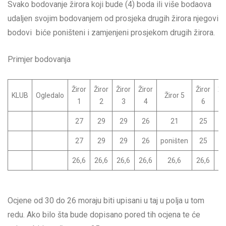
Svako bodovanje žirora koji bude (4) boda ili više bodaova
udaljen svojim bodovanjem od prosjeka drugih žirora njegovi
bodovi biće poništeni i zamjenjeni prosjekom drugih žirora.
Primjer bodovanja
Žiror
Žiror
Žiror
Žiror
Žiror
Ži
KLUB
Ogledalo
Žiror 5
1
2
3
4
6
27
29
29
26
21
25
2
27
29
29
26
poništen
25
2
26,6
26,6
26,6
26,6
26,6
26,6
26
Ocjene od 30 do 26 moraju biti upisani u taj u polja u tom
redu. Ako bilo šta bude dopisano pored tih ocjena te će