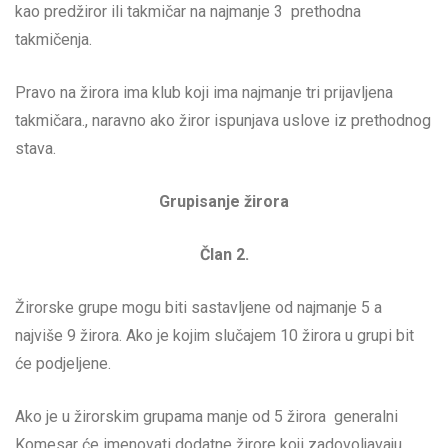
kao predžiror ili takmičar na najmanje 3 prethodna
takmičenja.
Pravo na žirora ima klub koji ima najmanje tri prijavljena
takmičara., naravno ako žiror ispunjava uslove iz prethodnog
stava.
Grupisanje žirora
Član 2.
Žirorske grupe mogu biti sastavljene od najmanje 5 a
najviše 9 žirora. Ako je kojim slučajem 10 žirora u grupi bit
će podjeljene.
Ako je u žirorskim grupama manje od 5 žirora generalni
Komesar će imenovati dodatne žirore koji zadovoljavaju