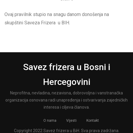
Ovaj pravilnik stupio na snagu danom donošenja na
skupštini Saveza Frizera u BIH.
Savez frizera u Bosni i
Hercegovini
Neprofitna, nevladina, nezavisna, dobrovoljna i vanstranačka
organizacija osnovana radi unapređenja i ostvarivanja zajedničkih
interesa i ciljeva članova.
O nama
Vijesti
Kontakt
Copyright 2022 Savez frizera u BiH. Sva prava zadržana.