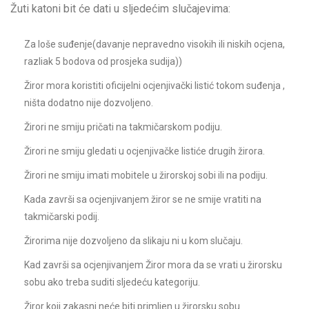
Žuti katoni bit će dati u sljedećim slučajevima:
Za loše suđenje(davanje nepravedno visokih ili niskih ocjena,
razliak 5 bodova od prosjeka sudija))
Žiror mora koristiti oficijelni ocjenjivački listić tokom suđenja ,
ništa dodatno nije dozvoljeno.
Žirori ne smiju pričati na takmičarskom podiju.
Žirori ne smiju gledati u ocjenjivačke listiće drugih žirora.
Žirori ne smiju imati mobitele u žirorskoj sobi ili na podiju.
Kada završi sa ocjenjivanjem žiror se ne smije vratiti na
takmičarski podij.
Žirorima nije dozvoljeno da slikaju ni u kom slučaju.
Kad završi sa ocjenjivanjem Žiror mora da se vrati u žirorsku
sobu ako treba suditi sljedeću kategoriju.
Žiror koji zakasni neće biti primljen u žirorsku sobu