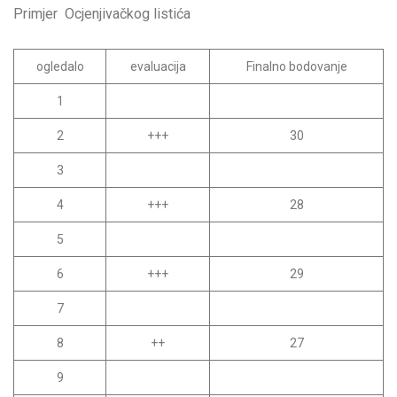
Primjer Ocjenjivačkog listića
ogledalo
evaluacija
Finalno bodovanje
1
2
+++
30
3
4
+++
28
5
6
+++
29
7
8
++
27
9