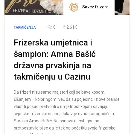
Savez frizera
0
2.61K
TAKMIČENJA
Frizerska umjetnica i
šampion: Amna Bašić
državna prvakinja na
takmičenju u Cazinu
Da frizeri nisu samo majstori koji se bave kosom,
šišanjem ili koloringom, već da su pojedinci iz ove branše
vlastiti posao pretvorili u umjetnost kojom osvajaju
svjetske frizerske scene, dokaz je dvadesetogodišnja
Sarajka Amna Bašić. Na osnovu njenih godina
pretpostavilo bi se da je tek na početku svoje frizerske