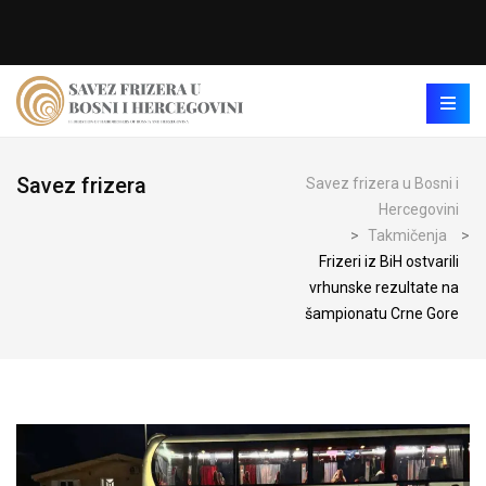
Savez frizera
Savez frizera u Bosni i
Hercegovini
>
Takmičenja
>
Frizeri iz BiH ostvarili
vrhunske rezultate na
šampionatu Crne Gore