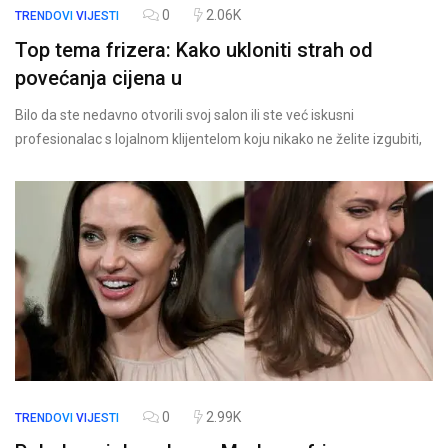
0
2.06K
TRENDOVI
VIJESTI
Top tema frizera: Kako ukloniti strah od
povećanja cijena u
Bilo da ste nedavno otvorili svoj salon ili ste već iskusni
profesionalac s lojalnom klijentelom koju nikako ne želite izgubiti,
0
2.99K
TRENDOVI
VIJESTI