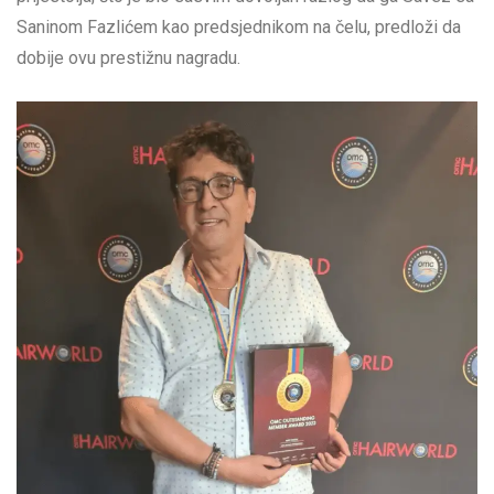
Saninom Fazlićem kao predsjednikom na čelu, predloži da
dobije ovu prestižnu nagradu.