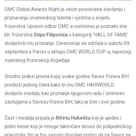
OMC Global Awards Night je večer posvećena slavljenju i
priznavanju izvanrednog talenta i vještina u svijetu
frizerstva. Upravni odbor OMC-a nominirao je poznato ime
bh. frizerstva
Stipu Filipovića
u kategoriji ‘HALL OF FAME’
dodijelivši mu priznanje. Ceremonija se održala u subotu 09.
septembra u Parizu u sklopu OMC WORLD CUP-a, najvećeg
svjetskog frizerskog događaja.
Shodno praksi prema kojoj svake godine Savez frizera BiH
predloži jednog člana kako bi mu OMC HAIRWORLD
dodijelio medalju kao priznanje njegovom radu i iznimnim
zaslugama u Savezu frizera BiH, tako je bilo i ove godine.
Čast i medalja pripala je
Rifetu Hukeliću
koji je ujedno i
jedini trener koji je mnoge takmičare doveo do pobjedničkog
prijestolja, što je bio sasvim dovoljan razlog da ga Savez sa