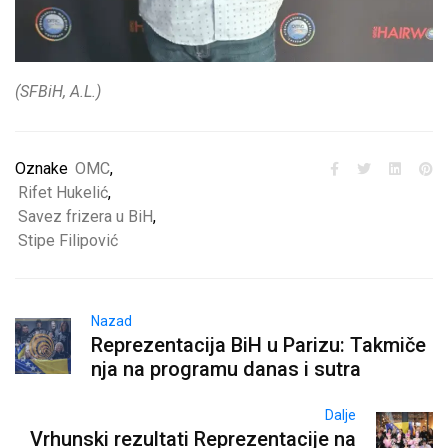
(SFBiH, A.L.)
Oznake
OMC
,
Rifet Hukelić
,
Savez frizera u BiH
,
Stipe Filipović
Nazad
Reprezentacija BiH u Parizu: Takmiče
nja na programu danas i sutra
Dalje
Vrhunski rezultati Reprezentacije na