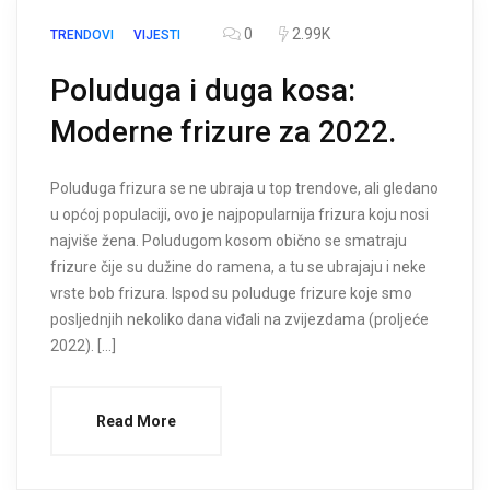
0
2.99K
TRENDOVI
VIJESTI
Poluduga i duga kosa:
Moderne frizure za 2022.
Poluduga frizura se ne ubraja u top trendove, ali gledano
u općoj populaciji, ovo je najpopularnija frizura koju nosi
najviše žena. Poludugom kosom obično se smatraju
frizure čije su dužine do ramena, a tu se ubrajaju i neke
vrste bob frizura. Ispod su poluduge frizure koje smo
posljednjih nekoliko dana viđali na zvijezdama (proljeće
2022). […]
Read More