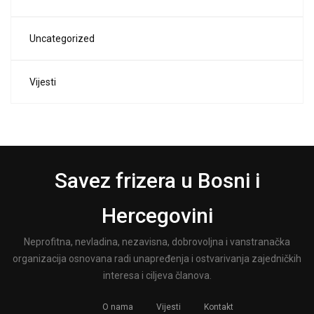
Uncategorized
Vijesti
Savez frizera u Bosni i
Hercegovini
Neprofitna, nevladina, nezavisna, dobrovoljna i vanstranačka
organizacija osnovana radi unapređenja i ostvarivanja zajedničkih
interesa i ciljeva članova.
O nama
Vijesti
Kontakt