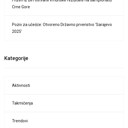
Frizeri iz BiH ostvarili vrhunske rezultate na šampionatu
Crne Gore
Poziv za učešće: Otvoreno Državno prvenstvo ‘Sarajevo
2025’
Kategorije
Aktivnosti
Takmičenja
Trendovi