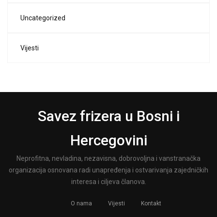
Uncategorized
Vijesti
Savez frizera u Bosni i
Hercegovini
Neprofitna, nevladina, nezavisna, dobrovoljna i vanstranačka
organizacija osnovana radi unapređenja i ostvarivanja zajedničkih
interesa i ciljeva članova.
O nama
Vijesti
Kontakt