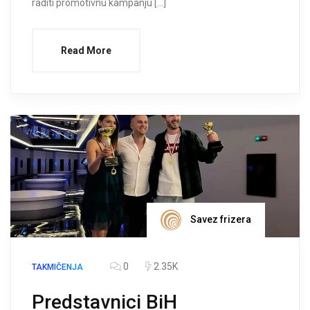
raditi promotivnu kampanju […]
Read More
Savez frizera
0
2.35K
TAKMIČENJA
Predstavnici BiH