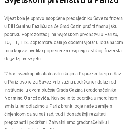
Vijest koja je upravo saopćena predsjedniku Saveza frizera
u BiH
Saninu Fazliću
da će Grad Cazin pružiti finansijsku
podršku Reprezentaciji na Svjetskom prvenstvu u Parizu,
10., 11., i 12. septembra, dala je dodatni vjetar u leđa našem
timu koji se uveliko priprema za ovaj najprestižniji frizerski
događaj na svijetu.
“Zbog sveukupnih okolnosti u kojima Reprezentacija odlazi
u Pariz ovo je za Savez vrlo važna podrška jer dolazi od
institucije, u ovom slučaju Grada Cazina i gradonačelnika
Nermina Ogreševića
. Najviše je to podrška u moralnom
smislu, jer odlazimo u Pariz braniti boje naše zemlje s
činjenicom da su naš rad, trud i dosadašnji rezultati
prepoznati i podržani. Zahvalni smo gradonačelniku i