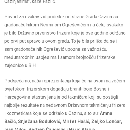
Cazinjanima”, kaže Fazlić.
Povod za ovakav vid podrške od strane Grada Cazina sa
gradonačelnikom Nerminom Ogreševićem na čelu, svakako
je bilo Državno prvenstvo frizera koje je ove godine održano
po prvi put upravo u ovom gradu. To je bila prilika da se i
sam gradonačelnik Ogrešević upozna sa važnošću,
međunarodnim uspjesima i samom brojnošću frizerske
zajednice u BiH.
Podsjećamo, naša reprezentacija koja će na ovom najvećem
svjetskom frizerskom događaju braniti boje Bosne i
Hercegovine stastavljena je od takmičara koji su postigli
najbolje rezultate na nedavnom Državnom takmičenju frizera
i kozmetičara koje se održalo u Cazinu, a to su:
Amna
Bašić, Snježana Bodulović, Mirfet Hašić, Željko Lončar,
Ivan Miloš, Redžep Čaušević i Haris Alagić
.