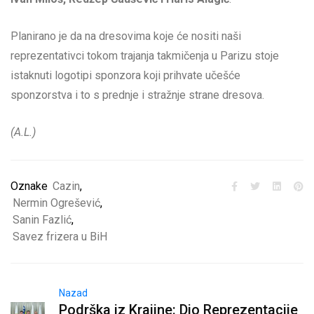
Planirano je da na dresovima koje će nositi naši
reprezentativci tokom trajanja takmičenja u Parizu stoje
istaknuti logotipi sponzora koji prihvate učešće
sponzorstva i to s prednje i stražnje strane dresova.
(A.L.)
Oznake
Cazin
,
Nermin Ogrešević
,
Sanin Fazlić
,
Savez frizera u BiH
Nazad
Podrška iz Krajine: Dio Reprezentacije