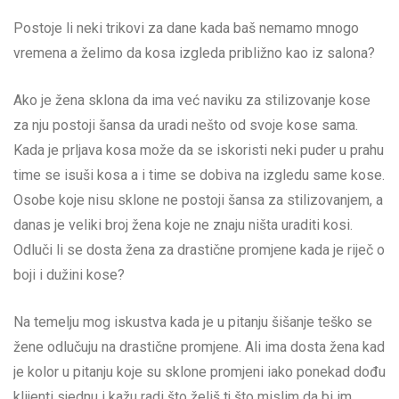
Postoje li neki trikovi za dane kada baš nemamo mnogo
vremena a želimo da kosa izgleda približno kao iz salona?
Ako je žena sklona da ima već naviku za stilizovanje kose
za nju postoji šansa da uradi nešto od svoje kose sama.
Kada je prljava kosa može da se iskoristi neki puder u prahu
time se isuši kosa a i time se dobiva na izgledu same kose.
Osobe koje nisu sklone ne postoji šansa za stilizovanjem, a
danas je veliki broj žena koje ne znaju ništa uraditi kosi.
Odluči li se dosta žena za drastične promjene kada je riječ o
boji i dužini kose?
Na temelju mog iskustva kada je u pitanju šišanje teško se
žene odlučuju na drastične promjene. Ali ima dosta žena kad
je kolor u pitanju koje su sklone promjeni iako ponekad dođu
klijenti sjednu i kažu radi što želiš tj što mislim da bi im