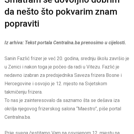
da nešto što pokvarim znam
popraviti
Iz arhiva: Tekst portala Centralna.ba prenosimo u cijelosti.
Sanin Fazlić frizer je već 20. godina, srednju školu završio je
u Zenici i nakon toga je počeo da radi u Vitezu. Fazlić je
nedavno izabran za predsjednika Saveza frizera Bosne i
Hercegovine i osvojio je 12. mjesto na Svjetskom
takmičenju frizera.
To nas je zainteresovalo da saznamo šta se dešava iza
okrilja njegovog frizerskog salona “Maestro”, piše portal
Centralna.ba.
Prije svega čestitamo Vam na osvojenom 12. mjestu na