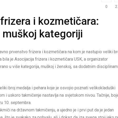
0
2
rizera i kozmetičara:
 muškoj kategoriji
vno prvenstvo frizera i kozmetičara na kom je nastupio veliki br
 bila je Asocijacija frizera i kozmetičara USK, a organizator
rano u više kategorija, muškoj i ženskoj, sa dodatnim disciplinam
liki broj medalja i pehara koje je osvojio poznati velikokladuški
kom i uskoro takmičenje nastavlja na svjetskom nivou. Tačnije, boj
zu 10. septembra.
akmiči na državnom takmičenju, a ujedno je i prvi put da je jedan
, što je svakako za pohvalu, ali i dokaz da iza svega stoji jako 