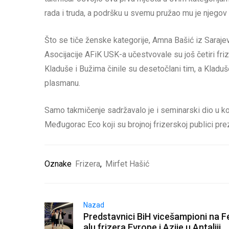
rada i truda, a podršku u svemu pružao mu je njegov 
Što se tiče ženske kategorije, Amna Bašić iz Sarajeva
Asocijacije AFiK USK-a učestvovale su još četiri friz
Kladuše i Bužima činile su desetočlani tim, a Klad
plasmanu.
Samo takmičenje sadržavalo je i seminarski dio u ko
Međugorac Eco koji su brojnoj frizerskoj publici pr
Oznake
Frizera
,
Mirfet Hašić
Nazad
Predstavnici BiH vicešampioni na F
alu frizera Evrope i Azije u Antaliji