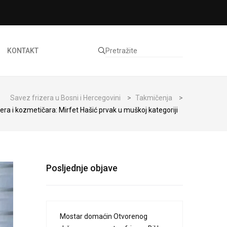
KONTAKT
Savez frizera u Bosni i Hercegovini
>
Takmičenja
>
era i kozmetičara: Mirfet Hašić prvak u muškoj kategoriji
Posljednje objave
Mostar domaćin Otvorenog