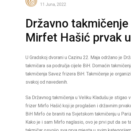
11 Juna, 2022
Državno takmičenje f
Mirfet Hašić prvak u
U Gradskoj dvorani u Cazinu 22. Maja održano je Drža
takmičara sa područja cijele BiH. Domaćin takmičenja
takmičenja Savez frizera BiH. Takmičenje je organizi
svakoj od navedenih.
Sa Državnog takmičenja u Veliku Kladušu je stigao ve
frizer Mirfo Hašić koji je proglašen i državnim prva
BiH Mirfo će braniti na Svjetskom takmičenju u Pari
Kako je i sam Mirfo naglasio, ovo je prvi put da se t
takmičar osvojio sva prva mjesta u svim kategorijama