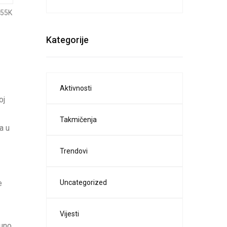
.55K
Kategorije
Aktivnosti
oj
Takmičenja
a u
Trendovi
Uncategorized
e
Vijesti
puno