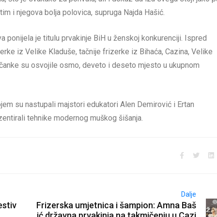
tim i njegova bolja polovica, supruga Najda Hašić.
 ponijela je titulu prvakinje BiH u ženskoj konkurenciji. Ispred
erke iz Velike Kladuše, tačnije frizerke iz Bihaća, Cazina, Velike
uščanke su osvojile osmo, deveto i deseto mjesto u ukupnom
jem su nastupali majstori edukatori Alen Demirović i Ertan
ezentirali tehnike modernog muškog šišanja.
Dalje
estiv
Frizerska umjetnica i šampion: Amna Baš
ić državna prvakinja na takmičenju u Cazi