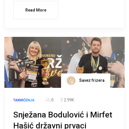
Read More
Savez frizera
0
2.99K
TAKMIČENJA
Snježana Bodulović i Mirfet
Hašić državni prvaci