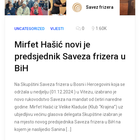
Savez frizera
0
1.60K
UNCATEGORIZED
VIJESTI
Mirfet Hašić novi je
predsjednik Saveza frizera u
BiH
Na Skupštini Saveza frizera u Bosni i Hercegovini koja se
održala u nedjelju (01.12.2024.) u Vitezu, izabrano je
novo rukovodstvo Saveza na mandat od četiri naredne
godine. Mirfet Hašić iz Velike Kladuše (Klub “Krajina”) uz
ubjedljivu većinu glasova delegata Skupštine izabran je
na mjesto novog predsjednika Saveza frizera u BiH na
kojem je naslijedio Sanina […]