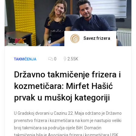
Savez frizera
0
2.55K
TAKMIČENJA
Državno takmičenje frizera i
kozmetičara: Mirfet Hašić
prvak u muškoj kategoriji
U Gradskoj dvorani u Cazinu 22. Maja održano je Državno
prvenstvo frizera i kozmetičara na kom je nastupio veliki
broj takmičara sa područja cijele BiH. Domaćin
takmičenja bila je Asocijacija frizera i kozmetičara USK,