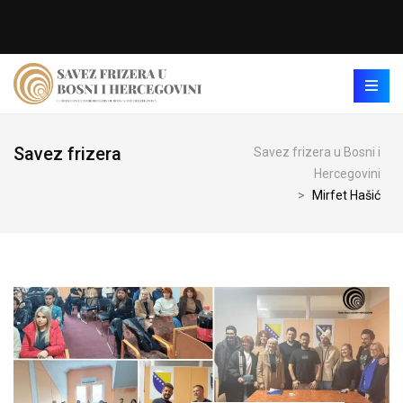
Savez frizera
Savez frizera u Bosni i
Hercegovini
>
Mirfet Hašić