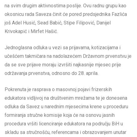
na svim drugim aktivnostima poslije. Ovu radnu grupu kao
okosnicu rada Saveza činit će pored predsjednika Fazlića
još Adel Husić, Sead Babić, Stipe Filipović, Danijel
Krivokapić i Mirfet Hašić.
Jednoglasna odluka u vezi sa prijavama, kotizacijama i
učešćem takmičara na nadolazećem Državnom prvenstvu je
da se sve prijave moraju izvršiti najkasnije mjesec prije
održavanja prvenstva, odnosno do 28. aprila.
Pokrenuta je rasprava o masovnoj pojavi frizerskih
edukatora vidljivoj na društvenim mrežama te je donesena
odluka da Savez u narednim mjesecima krene u proceduru
formiranja stručne komisije koja će na osnovu jasnih
procedura vršiti licenciranje edukatora na području BiH u
skladu sa stručnošću, referencama i obrazovanjem unutar