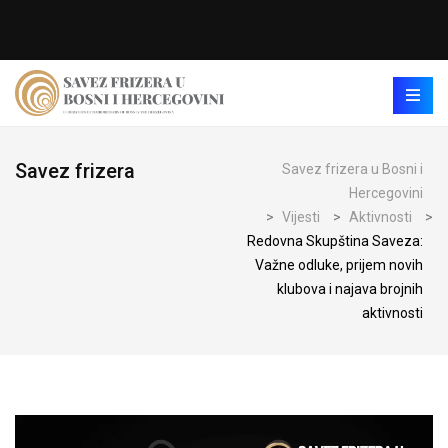
Savez frizera
Savez frizera u Bosni i
Hercegovini
>
Vijesti
>
Aktivnosti
>
Redovna Skupština Saveza:
Važne odluke, prijem novih
klubova i najava brojnih
aktivnosti